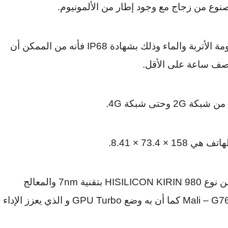
مصنوع من زجاج مع وجود إطار من الألمونيوم.
ة الأتربة والماء وذلك بشهادة
IP68
فأنه من الممكن أن
ل من شبكة
2G
وحتى شبكة
4G
.
الهاتف هي
8.41 × 73.4 × 158
.
من نوع
HISILICON KIRIN 980
بتقنية
7nm
والمعالج
Mali – G
كما أن به وضع
GPU Turbo
و الذي
يعزز الإداء