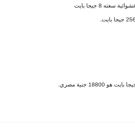
عشوائية سعته
8
جيجا بايت
25
جيجا بايت.
ا بايت هو 18800 جنية مصري.