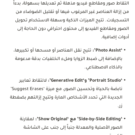
التقاط صور ومقاطع فيديو مذهلة ثم تعديلها بسهولة، بدءاً
من إزالة العناصر غير المرغوب فيها أو تقليل الضوضاء من
التسجيلات. تتيح الميزات الذكية وسهلة الاستخدام تحويل
الصور ومقاطع الفيديو إلى محتوى احترافي دون الحاجة إلى
أدوات إضافية.
•
‘Photo Assist’:
تتيح نقل العناصر أو مسحها أو تكبيرها،
بالإضافة إلى ضبط الزوايا وملء الخلفيات بدقة مدعومة
بالذكاء الاصطناعي.
•
‘Portrait Studio’ و‘Generative Edit’:
لالتقاط تعابير
نابضة بالحياة وتحسين الصور، مع ميزة ‘Suggest Erases’
الجديدة التي تحدد الأشخاص المارة وتتيح إزالتهم بضغطة
زر.
•
‘Side-by-Side Editing’ مع ‘Show Original’:
لمقارنة
الصور الأصلية والمعدلة جنباً إلى جنب على الشاشة