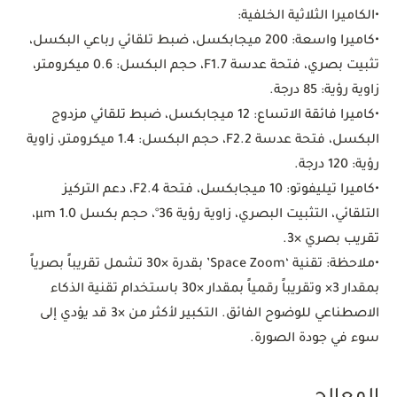
•
الكاميرا الثلاثية الخلفية:
•
كاميرا واسعة:
200 ميجابكسل، ضبط تلقائي رباعي البكسل،
تثبيت بصري، فتحة عدسة F1.7، حجم البكسل: 0.6 ميكرومتر،
زاوية رؤية: 85 درجة.
•
كاميرا فائقة الاتساع:
12 ميجابكسل، ضبط تلقائي مزدوج
البكسل، فتحة عدسة F2.2، حجم البكسل: 1.4 ميكرومتر، زاوية
رؤية: 120 درجة.
•
كاميرا تيليفوتو:
10 ميجابكسل، فتحة F2.4، دعم التركيز
التلقائي، التثبيت البصري، زاوية رؤية 36°، حجم بكسل 1.0 µm،
تقريب بصري ×3.
•
ملاحظة: تقنية ‘Space Zoom’ بقدرة ×30 تشمل تقريباً بصرياً
بمقدار 3× وتقريباً رقمياً بمقدار ×30 باستخدام تقنية الذكاء
الاصطناعي للوضوح الفائق. التكبير لأكثر من ×3 قد يؤدي إلى
سوء في جودة الصورة.